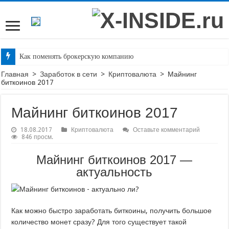
Как поменять брокерскую компанию
Как начать торговать криптовалютой?
Главная
>
Заработок в сети
>
Криптовалюта
>
Майнинг
биткоинов 2017
Торговая стратегия «Скальпинг».
Бинарные опционы стратегии на 1 минуту
Майнинг биткоинов 2017
BetCrystal — отзывы, обзор проекта
18.08.2017
Криптовалюта
Оставьте комментарий
846 просм.
Как заработать на бинарных опционах новичку
Что такое криптовалюта litecoin?
Майнинг биткоинов 2017 —
актуальность
CPAMAX.PRO — отзывы, обзор
Программа для раскрутки в Одноклассниках
Golden Coins — отзывы, обзор
Как можно быстро заработать биткоины, получить большое
количество монет сразу? Для того существует такой