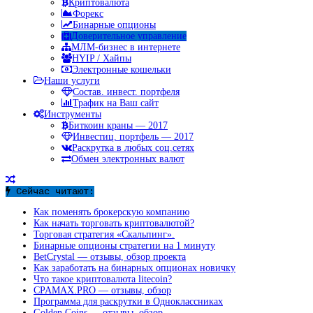
Криптовалюта
Форекс
Бинарные опционы
Доверительное управление
МЛМ-бизнес в интернете
HYIP / Хайпы
Электронные кошельки
Наши услуги
Состав. инвест. портфеля
Трафик на Ваш сайт
Инструменты
Биткоин краны — 2017
Инвестиц. портфель — 2017
Раскрутка в любых соц.сетях
Обмен электронных валют
Сейчас читают:
Как поменять брокерскую компанию
Как начать торговать криптовалютой?
Торговая стратегия «Скальпинг».
Бинарные опционы стратегии на 1 минуту
BetCrystal — отзывы, обзор проекта
Как заработать на бинарных опционах новичку
Что такое криптовалюта litecoin?
CPAMAX.PRO — отзывы, обзор
Программа для раскрутки в Одноклассниках
Golden Coins — отзывы, обзор