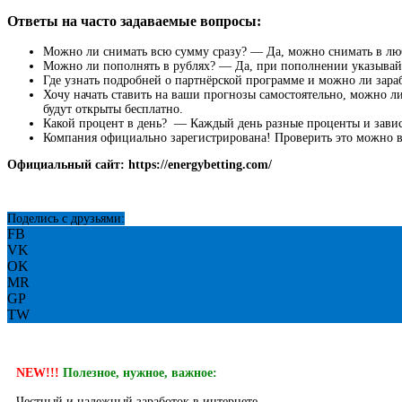
Ответы на часто задаваемые вопросы:
Можно ли снимать всю сумму сразу? — Да, можно снимать в люб
Можно ли пополнять в рублях? — Да, при пополнении указывайте
Где узнать подробней о партнёрской программе и можно ли зар
Хочу начать ставить на ваши прогнозы самостоятельно, можно ли
будут открыты бесплатно.
Какой процент в день? — Каждый день разные проценты и зависи
Компания официально зарегистрирована! Проверить это можно в
Официальный сайт:
https://energybetting.com/
Поделись с друзьями:
FB
VK
OK
MR
GP
TW
NEW!!!
Полезное, нужное, важное:
Честный и надежный заработок в интернете