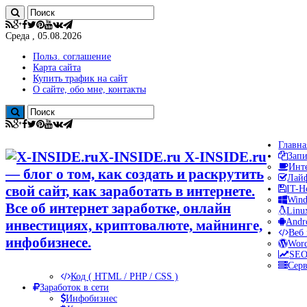
Среда , 05.08.2026
Польз. соглашение
Карта сайта
Купить трафик на сайт
О сайте, обо мне, контакты
Главна
X-INSIDE.ru X-INSIDE.ru
Запи
Инт
— блог о том, как создать и раскрутить
Лайф
свой сайт, как заработать в интернете.
IT-Н
Win
Все об интернет заработке, онлайн
Linu
Andr
инвестициях, криптовалюте, майнинге,
Веб 
инфобизнесе.
Word
SEO
Сер
Код ( HTML / PHP / CSS )
Заработок в сети
Инфобизнес