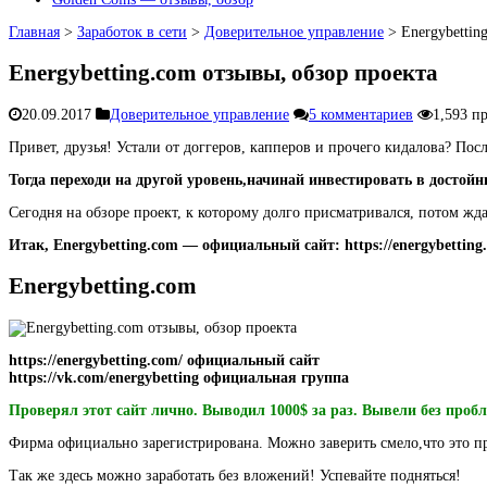
Главная
>
Заработок в сети
>
Доверительное управление
>
Energybettin
Energybetting.com отзывы, обзор проекта
20.09.2017
Доверительное управление
5 комментариев
1,593 п
Привет, друзья! Устали от доггеров, капперов и прочего кидалова? П
Тогда переходи на другой уровень,начинай инвестировать в достой
Сегодня на обзоре проект, к которому долго присматривался, потом ждал
Итак, Energybetting.com — официальный сайт:
https://energybetting
Energybetting.com
https://energybetting.com/
официальный сайт
https://vk.com/energybetting
официальная группа
Проверял этот сайт лично. Выводил 1000$ за раз. Вывели без пробл
Фирма официально зарегистрирована. Можно заверить смело,что это пр
Так же здесь можно заработать без вложений! Успевайте подняться!