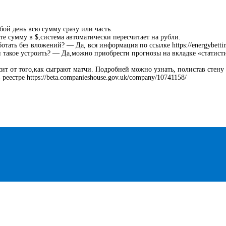
ой день всю сумму сразу или часть.
 сумму в $,система автоматически пересчитает на рубли.
аботать без вложений? — Да, вся информация по ссылке
https://energybett
 такое устроить? — Да,можно приобрести прогнозы на вкладке «статистик
т от того,как сыграют матчи. Подробней можно узнать, полистав стену
 реестре
https://beta.companieshouse.gov.uk/company/10741158/