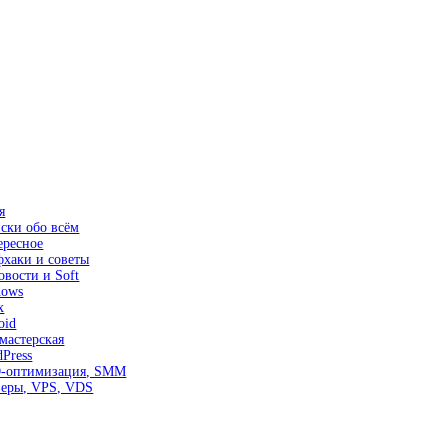
я
ски обо всём
ересное
хаки и советы
овости и Soft
dows
x
oid
мастерская
Press
-оптимизация, SMM
веры, VPS, VDS