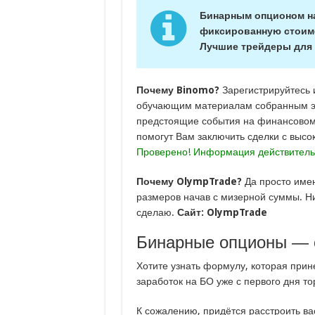
Бинарным опционом н
фиксированную стоимо
Лучшие трейдеры для
Почему
Binomo
?
Зарегистрируйтесь 
обучающим материалам собранным э
предстоящие события на финансовом 
помогут Вам заключить сделки с высо
Проверено! Информация действительн
Почему
OlympTrade
?
Да просто име
размеров начав с мизерной суммы. Ниж
сделаю.
Сайт:
OlympTrade
Бинарные опционы — с
Хотите узнать формулу, которая при
заработок на БО уже с первого дня то
К сожалению, придётся расстроить ва