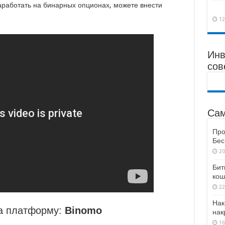
аработать на бинарных опционах, можете внести
12
Инв
сов
Сам
Про
Бес
20
Бит
кош
22
Нак
а платформу:
Binomo
нак
16