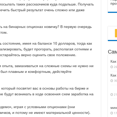
осылать таких рассказчиков куда подальше. Получать
ечить быстрый результат очень сложно или даже
ать на бинарных опционах новичку? В первую очередь
атом.
 состояние, имея на балансе 10 долларов, тогда как
ализировать, будет прогорать, располагая сотнями и
Сам
остарайтесь верно оценить свое положение.
Как
я опыта, замахиваться на сложные схемы не нужно ни
26
ду был плавным и комфортным, действуйте
Как
30
, который посвятит вас в основы работы на бирже и
ые будут возникать в ходе освоения схем заработка на
21
«демо», играя с условными опционами (они
мин
ичков, и потому не имеют материальной ценности).
17