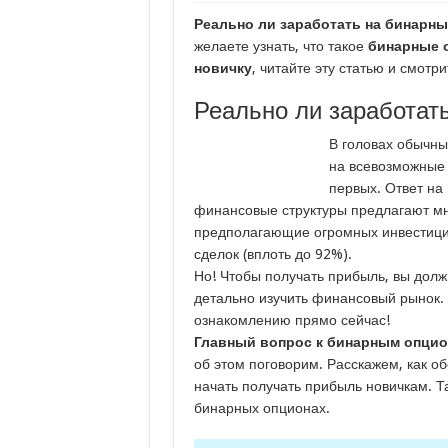
Реально ли заработать на бинарны
Программа для раскр
желаете узнать, что такое
бинарные
Golden Coins — отзы
новичку
, читайте эту статью и смотри
Реально ли заработат
В головах обычны
на всевозможные 
первых. Ответ на
финансовые структуры предлагают мн
предполагающие огромных инвестици
сделок (вплоть до 92%).
Но! Чтобы получать прибыль, вы долж
детально изучить финансовый рынок. 
ознакомлению прямо сейчас!
Главный вопрос к бинарным опцион
об этом поговорим. Расскажем, как о
начать получать прибыль новичкам. Та
бинарных опционах.