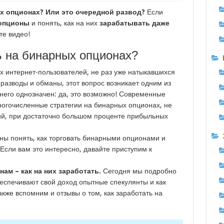
х опционах? Или это очередной развод?
Если
утки в Одноклассниках
опционы
и понять, как на них
зарабатывать даже
вы, обзор
те видео!
ь на бинарных опционах?
х интернет-пользователей, не раз уже натыкавшихся
разводы и обманы, этот вопрос возникает одним из
 него однозначен: да, это возможно! Современные
огочисленные стратегии на бинарных опционах, не
й, при достаточно большом проценте прибыльных
ны понять, как торговать бинарными опционами и
Если вам это интересно, давайте приступим к
ам – как на них заработать.
Сегодня мы подробно
беспечивают свой доход опытные спекулянты и как
кже вспомним и отзывы о том, как заработать на