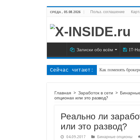
Польз. соглашение
Карт
СРЕДА , 05.08.2026
Записки обо всём
IT-Но
Сейчас читают:
Как поменять броке
Как начать торговат
Торговая стратегия «
Главная
>
Заработок в сети
>
Бинарные
опционах или это развод?
Бинарные опционы ст
BetCrystal — отзывы,
Реально ли зарабо
Как заработать на б
или это развод?
Что такое криптовалют
04.09.2017
Бинарные опционы
CPAMAX.PRO — отзы