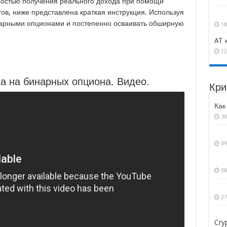
жностью получения реального дохода при помощи
в, ниже представлена краткая инструкция. Используя
инарными опционами и постепенно осваивать обширную
18
AT 
12
а на бинарных опциона. Видео.
Кри
Как
30
09
08
27
Cry