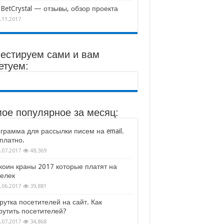
BetCrystal — отзывы, обзор проекта
.11.2017
естируем сами и вам
етуем:
ое популярное за месяц:
грамма для рассылки писем на email.
платно.
.07.2017
48,369
коин краны 2017 которые платят на
елек
.06.2017
39,881
рутка посетителей на сайт. Как
рутить посетителей?
.07.2017
34,868