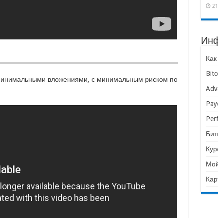
21
Ин
Как
Bit
 минимальными вложениями, с минимальным риском по
Adv
Pay
Per
Бит
Кур
Мой
Кар